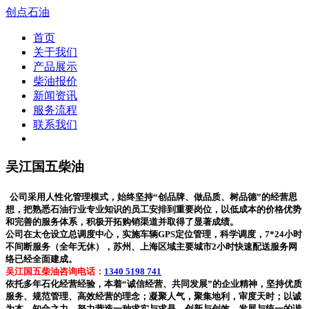
创点石油
首页
关于我们
产品展示
柴油报价
新闻资讯
服务流程
联系我们
吴江国五柴油
公司采用人性化管理模式，始终坚持“创品牌、做品质、树品德”的经营思
想，把熟悉石油行业专业知识的员工安排到重要岗位，以低成本的价格优势
和完善的服务体系，积极开拓购销渠道并取得了显著成绩。
公司在太仓设立总调度中心，实施车辆GPS定位管理，科学调度，7*24小时
不间断服务（全年无休），苏州、上海区域主要城市2小时快速配送服务网
络已经全面建成。
吴江国五柴油咨询电话：
1340 5198 741
依托多年石化经营经验，本着“诚信经营、共同发展”的企业精神，坚持优质
服务、规范管理、高效经营的理念；凝聚人气，聚集地利，审度天时；以诚
为本，知合之力，努力营造一种求实与求是、创新与创效、发展与统一的谐