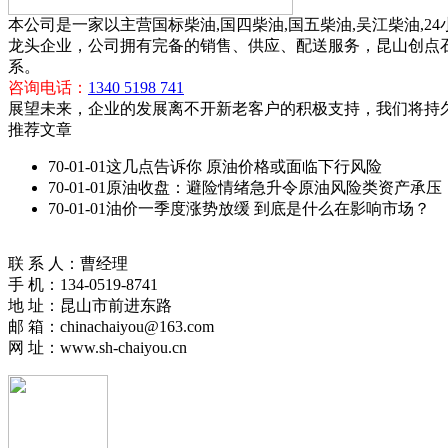
本公司是一家以主营国标柴油,国四柴油,国五柴油,吴江柴油
龙头企业，公司拥有完备的销售、供应、配送服务，昆山创点
系。
咨询电话：
1340 5198 741
展望未来，企业的发展离不开新老客户的积极支持，我们将持
推荐文章
70-01-01
这几点告诉你 原油价格或面临下行风险
70-01-01
原油收盘：避险情绪急升令原油风险类资产承压
70-01-01
油价一季度涨势放缓 到底是什么在影响市场？
联 系 人：曹经理
手 机：134-0519-8741
地 址：昆山市前进东路
邮 箱：chinachaiyou@163.com
网 址：www.sh-chaiyou.cn